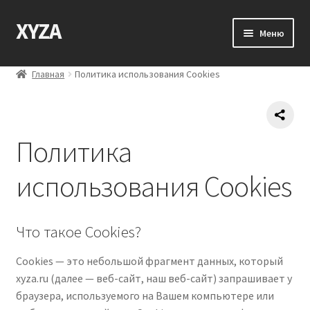
XYZA
Перейти
Перейти
Меню
к
к
навигации
содержимому
Главная
Главная
Политика использования Cookies
3D-визуализация и анимация
Политика
3D-Моделирование
использования Cookies
3D-печать
Community
Что такое Cookies?
Доставка и возврат
Сookies — это небольшой фрагмент данных, который
xyza.ru (далее — веб-сайт, наш веб-сайт) запрашивает у
Контакты
браузера, используемого на Вашем компьютере или