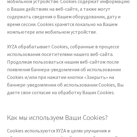
мобильном устройстве. Cookies содержат информацию
Корзина
о Ваших действиях на веб-сайте, а также могут
содержать сведения о Вашем оборудовании, дату и
Оформление заказа
время сессии. Сookies хранятся локально на Вашем
компьютере или мобильном устройстве.
Политика в отношении обработки персональных
данных
XYZA обрабатывает Cookies, собранные в процессе
использования посетителями нашего веб-сайта.
Продолжая пользоваться нашим веб-сайтом после
Политика использования Cookies
появления баннера-уведомления об использовании
Cookies и/или при нажатии кнопки «Закрыть» на
ПУБЛИЧНАЯ ОФЕРТА
баннере-уведомлении об использовании Cookies, Вы
даете свое согласие на обработку Ваших Cookies.
Услуги
Мой аккаунт
Как мы используем Ваши Cookies?
Cookies используются XYZA в целях улучшения и