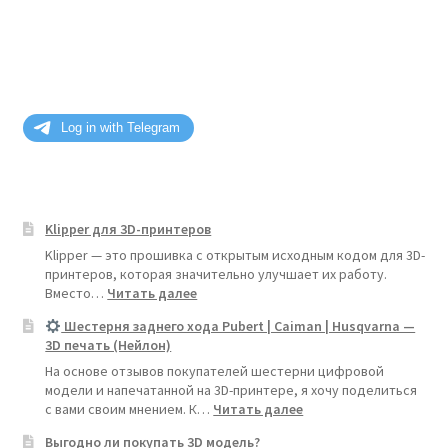
Klipper для 3D-принтеров
Klipper — это прошивка с открытым исходным кодом для 3D-
принтеров, которая значительно улучшает их работу.
:
Вместо…
Читать далее
<strong>Klipper
Шестерня заднего хода Pubert | Caiman | Husqvarna —
для
3D печать (Нейлон)
3D-
принтеров</strong>
На основе отзывов покупателей шестерни цифровой
модели и напечатанной на 3D-принтере, я хочу поделиться
:
с вами своим мнением. К…
Читать далее
Выгодно ли покупать 3D модель?
Шестерня